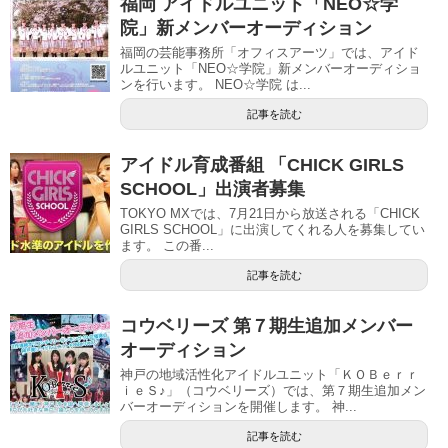
福岡 アイドルユニット「NEO☆学
院」新メンバーオーディション
福岡の芸能事務所「オフィスアーツ」では、アイド
ルユニット「NEO☆学院」新メンバーオーディショ
ンを行います。 NEO☆学院 は...
記事を読む
アイドル育成番組 「CHICK GIRLS
SCHOOL」出演者募集
TOKYO MXでは、7月21日から放送される「CHICK
GIRLS SCHOOL」に出演してくれる人を募集してい
ます。 この番...
記事を読む
コウベリーズ 第７期生追加メンバー
オーディション
神戸の地域活性化アイドルユニット「ＫＯＢｅｒｒ
ｉｅＳ♪」（コウベリーズ）では、第７期生追加メン
バーオーディションを開催します。 神...
記事を読む