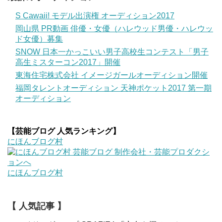
S Cawaii! モデル出演権 オーディション2017
岡山県 PR動画 俳優・女優（ハレウッド男優・ハレウッ
ド女優）募集
SNOW 日本一かっこいい男子高校生コンテスト「男子
高生ミスターコン2017」開催
東海住宅株式会社 イメージガールオーディション開催
福岡タレントオーディション 天神ポケット2017 第一期
オーディション
【芸能ブログ 人気ランキング】
にほんブログ村
にほんブログ村
【 人気記事 】