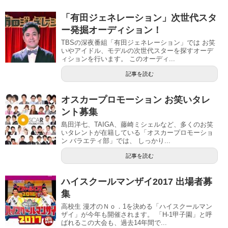
「有田ジェネレーション」次世代スタ
ー発掘オーディション！
TBSの深夜番組「有田ジェネレーション」では お笑
いやアイドル、モデルの次世代スターを探すオーデ
ィションを行います。 このオーディ...
記事を読む
オスカープロモーション お笑いタレ
ント募集
島田洋七、TAIGA、藤崎ミシェルなど、多くのお笑
いタレントが在籍している「オスカープロモーショ
ン バラエティ部」では、 しっかり...
記事を読む
ハイスクールマンザイ2017 出場者募
集
高校生 漫才のＮｏ．1を決める「ハイスクールマン
ザイ」が今年も開催されます。 「H-1甲子園」と呼
ばれるこの大会も、過去14年間で...