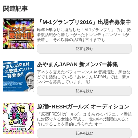
関連記事
「M-1グランプリ2016」出場者募集中
昨年 5年ぶりに復活した「M-1グランプリ」では、敗
者復活戦から勝ち上がったトレンディエンジェルが
優勝し、それ以降の活躍は言うまでも...
記事を読む
あやまんJAPAN 新メンバー募集
下ネタを交えたパフォーマンスや 音楽活動、舞台な
どでも活動している「あやまんJAPAN」では、新メ
ンバーを募集しています。 戦...
記事を読む
原宿FRESHガールズ オーディション
「原宿FRESHガールズ」は あらゆるバラエティ番組
に対応できる女性を育成し、世の中で活躍出来るよ
うにすることを目的に作られた オー...
記事を読む