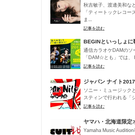
秋吉敏子、渡邊美和な
「ティートックレコー
ま...
記事を読む
BEGINといっしょ
通信カラオケDAMの
「DAM☆とも」では、 
記事を読む
ジャパン ナイト20
ソニー・ミュージック
スティンで行われる「ショー
記事を読む
ヤマハ・北海道限定
Yamaha Music 