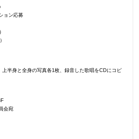
p
ション応募
）
式）
、上半身と全身の写真各1枚、録音した歌唱をCDにコピ
F
員会宛