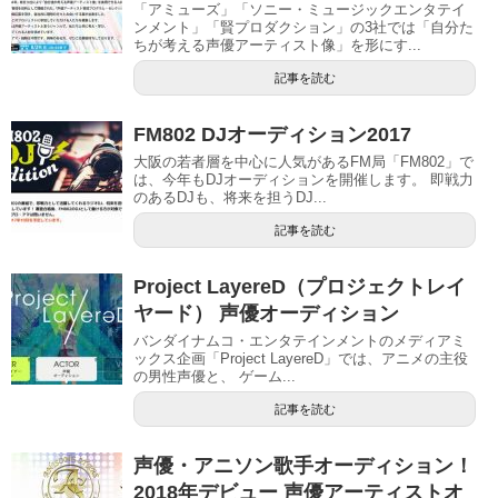
「アミューズ」「ソニー・ミュージックエンタテイ
ンメント」「賢プロダクション」の3社では「自分た
ちが考える声優アーティスト像」を形にす...
記事を読む
FM802 DJオーディション2017
大阪の若者層を中心に人気があるFM局「FM802」で
は、今年もDJオーディションを開催します。 即戦力
のあるDJも、将来を担うDJ...
記事を読む
Project LayereD（プロジェクトレイ
ヤード） 声優オーディション
バンダイナムコ・エンタテインメントのメディアミ
ックス企画「Project LayereD」では、アニメの主役
の男性声優と、 ゲーム...
記事を読む
声優・アニソン歌手オーディション！
2018年デビュー 声優アーティストオ