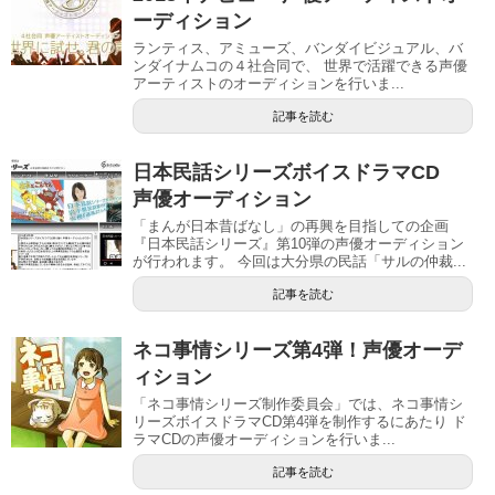
ーディション
ランティス、アミューズ、バンダイビジュアル、バ
ンダイナムコの４社合同で、 世界で活躍できる声優
アーティストのオーディションを行いま...
記事を読む
日本民話シリーズボイスドラマCD
声優オーディション
「まんが日本昔ばなし」の再興を目指しての企画
『日本民話シリーズ』第10弾の声優オーディション
が行われます。 今回は大分県の民話「サルの仲裁...
記事を読む
ネコ事情シリーズ第4弾！声優オーデ
ィション
「ネコ事情シリーズ制作委員会」では、ネコ事情シ
リーズボイスドラマCD第4弾を制作するにあたり ド
ラマCDの声優オーディションを行いま...
記事を読む