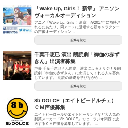
「Wake Up, Girls！ 新章」 アニソン
ヴォーカルオーディション
アニメ「Wake Up, Girls！ 新章」が2017年に放映さ
れるにあたり、同アニメに登場する新キャラクター
の声優オーディション...
記事を読む
千葉千恵巳 演出 朗読劇「御伽の赤ず
きん」出演者募集
声優 千葉千恵巳さん原案、演出によるオリジナル朗
読劇「御伽の赤ずきん」に出演してくれる人を募集
しています。 朗読の基礎を学びながら...
記事を読む
8b DOLCE（エイトビードルチェ）
ＣＭ声優募集
エイトビーロールやエイトビーサンドなど大人気の
製菓メーカー「8b DOLCE」では、ラジオ関西で放
送するＣＭ声優を募集しています。 ...