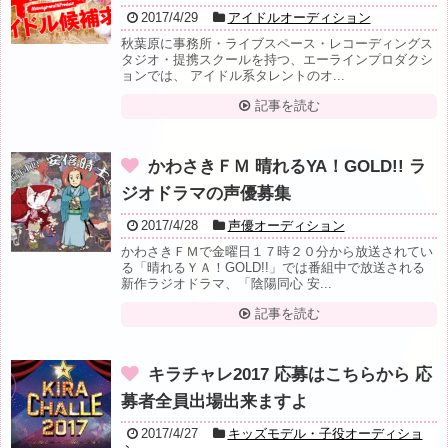
2017/4/29
アイドルオーディション
秋葉原に事務所・ライブスペース・レコーディングス
タジオ・提携スクールを持つ、エーラインプロダクシ
ョンでは、 アイドル系タレントのオ...
記事を読む
かわさきＦＭ 晴れるYA！GOLD!! ラ
ジオドラマの声優募集
2017/4/28
声優オーディション
かわさきＦＭで金曜日１７時２０分から放送されてい
る「晴れるＹＡ！GOLD!!」では番組中で放送される
新作ラジオドラマ、「陰陽同心 安...
記事を読む
キラチャレ2017 応募はこちらから 応
募者全員出場出来ますよ
2017/4/27
キッズモデル・子役オーディショ