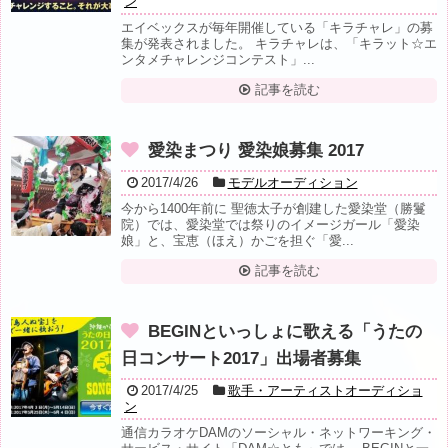
ン
エイベックスが毎年開催している「キラチャレ」の募
集が発表されました。 キラチャレは、「キラット☆エ
ンタメチャレンジコンテスト」...
記事を読む
愛染まつり 愛染娘募集 2017
2017/4/26
モデルオーディション
今から1400年前に 聖徳太子が創建した愛染堂（勝鬘
院）では、愛染堂では祭りのイメージガール「愛染
娘」と、宝恵（ほえ）かごを担ぐ「愛...
記事を読む
BEGINといっしょに歌える「うたの
日コンサート2017」出場者募集
2017/4/25
歌手・アーティストオーディショ
ン
通信カラオケDAMのソーシャル・ネットワーキング・