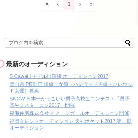
1
最新のオーディション
S Cawaii! モデル出演権 オーディション2017
岡山県 PR動画 俳優・女優（ハレウッド男優・ハレウッ
ド女優）募集
SNOW 日本一かっこいい男子高校生コンテスト「男子
高生ミスターコン2017」開催
東海住宅株式会社 イメージガールオーディション開催
福岡タレントオーディション 天神ポケット2017 第一期
オーディション