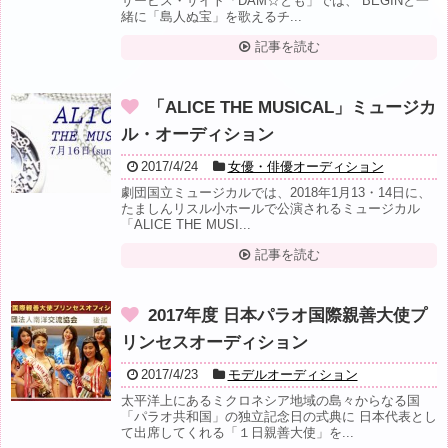
サービス・サイト「DAM☆とも」では、 BEGINと一
緒に「島人ぬ宝」を歌えるチ...
記事を読む
「ALICE THE MUSICAL」ミュージカ
ル・オーディション
2017/4/24
女優・俳優オーディション
劇団国立ミュージカルでは、2018年1月13・14日に、
たましんリスル小ホールで公演されるミュージカル
「ALICE THE MUSI...
記事を読む
2017年度 日本パラオ国際親善大使プ
リンセスオーディション
2017/4/23
モデルオーディション
太平洋上にあるミクロネシア地域の島々からなる国
「パラオ共和国」の独立記念日の式典に 日本代表とし
て出席してくれる「１日親善大使」を...