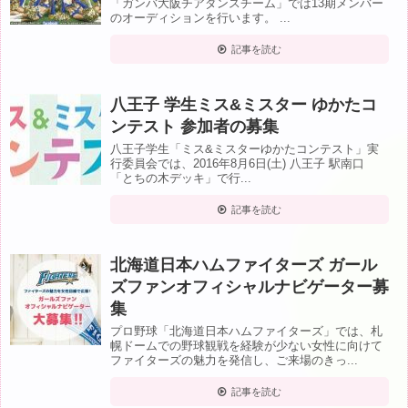
「ガンバ大阪チアダンスチーム」では13期メンバー
のオーディションを行います。 ...
記事を読む
八王子 学生ミス&ミスター ゆかたコ
ンテスト 参加者の募集
八王子学生「ミス&ミスターゆかたコンテスト」実
行委員会では、2016年8月6日(土) 八王子 駅南口
「とちの木デッキ」で行...
記事を読む
北海道日本ハムファイターズ ガール
ズファンオフィシャルナビゲーター募
集
プロ野球「北海道日本ハムファイターズ」では、札
幌ドームでの野球観戦を経験が少ない女性に向けて
ファイターズの魅力を発信し、ご来場のきっ...
記事を読む