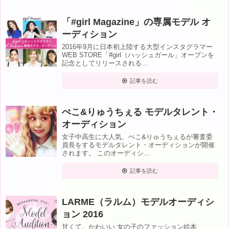
「#girl Magazine」の専属モデル オ
ーディション
2016年9月に日本初上陸する大型インスタグラマー
WEB STORE「#girl（ハッシュガール」オープンを
記念としてリリースされる...
記事を読む
ぺこ&りゅうちぇる モデルタレント・
オーディション
女子中高生に大人気、ぺこ&りゅうちぇるが審査委
員長をするモデルタレント・オーディションが開催
されます。 このオーディシ...
記事を読む
LARME（ラルム）モデルオーディシ
ョン 2016
甘くて、かわいい 女の子のファッション絵本