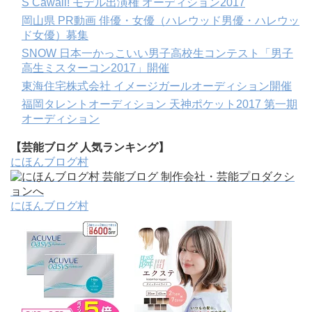
S Cawaii! モデル出演権 オーディション2017
岡山県 PR動画 俳優・女優（ハレウッド男優・ハレウッ
ド女優）募集
SNOW 日本一かっこいい男子高校生コンテスト「男子
高生ミスターコン2017」開催
東海住宅株式会社 イメージガールオーディション開催
福岡タレントオーディション 天神ポケット2017 第一期
オーディション
【芸能ブログ 人気ランキング】
にほんブログ村
にほんブログ村