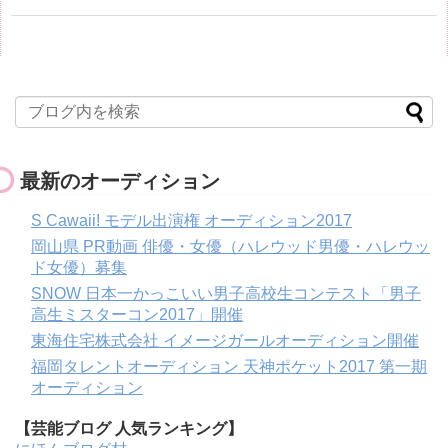
最新のオーディション
S Cawaii! モデル出演権 オーディション2017
岡山県 PR動画 俳優・女優（ハレウッド男優・ハレウッ
ド女優）募集
SNOW 日本一かっこいい男子高校生コンテスト「男子
高生ミスターコン2017」開催
東海住宅株式会社 イメージガールオーディション開催
福岡タレントオーディション 天神ポケット2017 第一期
オーディション
【芸能ブログ 人気ランキング】