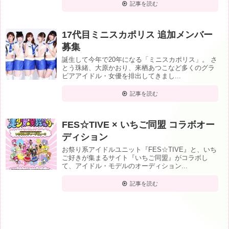
記事を読む
17代目ミニスカポリス 追加メンバー
募集
誕生して今年で20年になる「ミニスカポリス」。 さ
とう珠緒、大原かおり、来栖あつこなど多くのグラ
ビアアイドル・女優を排出してきまし...
記事を読む
FES☆TIVE × いちご同盟 コラボオー
ディション
お祭り系アイドルユニット『FES☆TIVE』と、いち
ご好きが集まるサイト『いちご同盟』がコラボし
て、アイドル・モデルのオーディション...
記事を読む