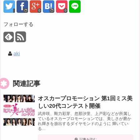
0
0
フォローする
aki
関連記事
オスカープロモーション 第1回ミス美
しい20代コンテスト開催
武井咲、剛力彩芽、忽那汐里、上戸彩などが所属し
ているオスカープロモーションでは、美しさが磨か
れ輝きを放出するダイヤモンドのように 輝いてい
る...
記事を読む