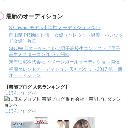
最新のオーディション
S Cawaii! モデル出演権 オーディション2017
岡山県 PR動画 俳優・女優（ハレウッド男優・ハレウッ
ド女優）募集
SNOW 日本一かっこいい男子高校生コンテスト「男子
高生ミスターコン2017」開催
東海住宅株式会社 イメージガールオーディション開催
福岡タレントオーディション 天神ポケット2017 第一期
オーディション
【芸能ブログ 人気ランキング】
にほんブログ村
にほんブログ村