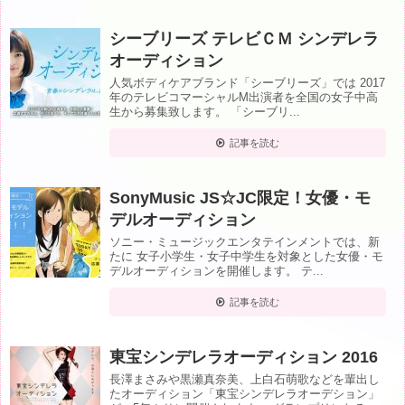
シーブリーズ テレビＣＭ シンデレラ
オーディション
人気ボディケアブランド「シーブリーズ」では 2017
年のテレビコマーシャルM出演者を全国の女子中高
生から募集致します。 「シーブリ...
記事を読む
SonyMusic JS☆JC限定！女優・モ
デルオーディション
ソニー・ミュージックエンタテインメントでは、新
たに 女子小学生・女子中学生を対象とした女優・モ
デルオーディションを開催します。 テ...
記事を読む
東宝シンデレラオーディション 2016
長澤まさみや黒瀬真奈美、上白石萌歌などを輩出し
たオーディション「東宝シンデレラオーデション」