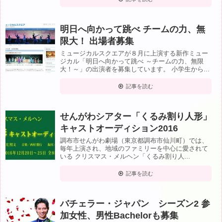
明日へ向かって跳べ チームの力、無
限大！ 出場者募集
ミュージカルスクエアが８月に上演する新作ミュー
ジカル「明日へ向かって跳べ ～チームの力、無限
大！～」の出演者を募集しています。 小学生から...
記事を読む
せんがわシアター「くるみ割り人形」
キャストオーディション2016
調布市せんがわ劇場（東京都調布市仙川町）では、
毎年上演され、地域のファミリーを中心に愛されて
いる クリスマス・メルヘン「くるみ割り人...
記事を読む
バチェラー・ジャパン シーズン2 参
加女性、男性Bachelorも募集