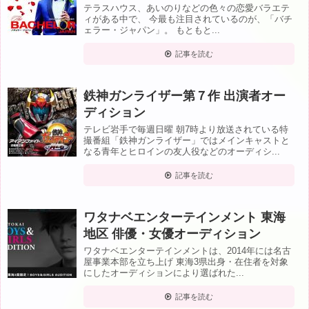
テラスハウス、あいのりなどの色々の恋愛バラエテ
ィがある中で、 今最も注目されているのが、「バチ
ェラー・ジャパン」。 もともと...
記事を読む
鉄神ガンライザー第７作 出演者オー
ディション
テレビ岩手で毎週日曜 朝7時より放送されている特
撮番組「鉄神ガンライザー」ではメインキャストと
なる青年とヒロインの友人役などのオーディシ...
記事を読む
ワタナベエンターテインメント 東海
地区 俳優・女優オーディション
ワタナベエンターテインメントは、2014年には名古
屋事業本部を立ち上げ 東海3県出身・在住者を対象
にしたオーディションにより選ばれた...
記事を読む