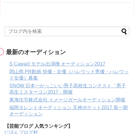
最新のオーディション
S Cawaii! モデル出演権 オーディション2017
岡山県 PR動画 俳優・女優（ハレウッド男優・ハレウッ
ド女優）募集
SNOW 日本一かっこいい男子高校生コンテスト「男子
高生ミスターコン2017」開催
東海住宅株式会社 イメージガールオーディション開催
福岡タレントオーディション 天神ポケット2017 第一期
オーディション
【芸能ブログ 人気ランキング】
にほんブログ村